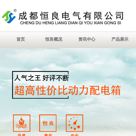
首页
恒良概况
资讯中心
产品展示