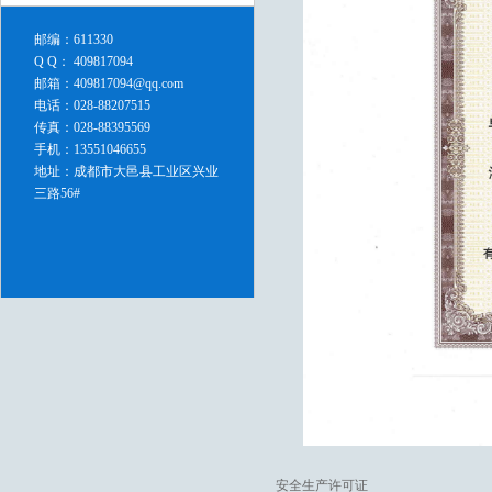
邮编：611330
Q Q： 409817094
邮箱：409817094@qq.com
电话：028-88207515
传真：028-88395569
手机：13551046655
地址：成都市大邑县工业区兴业
三路56#
安全生产许可证