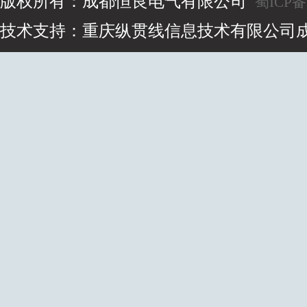
版权所有：成都恒良电气有限公司
蜀ICP备1
技术支持：重庆纵贯线信息技术有限公司